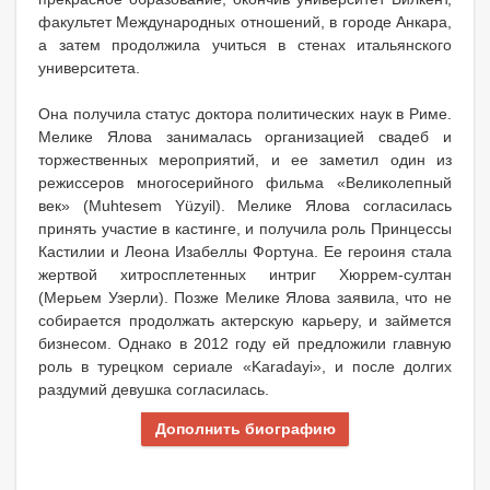
факультет Международных отношений, в городе Анкара,
а затем продолжила учиться в стенах итальянского
университета.
Она получила статус доктора политических наук в Риме.
Мелике Ялова занималась организацией свадеб и
торжественных мероприятий, и ее заметил один из
режиссеров многосерийного фильма «Великолепный
век» (Muhtesem Yüzyil). Мелике Ялова согласилась
принять участие в кастинге, и получила роль Принцессы
Кастилии и Леона Изабеллы Фортуна. Ее героиня стала
жертвой хитросплетенных интриг Хюррем-султан
(Мерьем Узерли). Позже Мелике Ялова заявила, что не
собирается продолжать актерскую карьеру, и займется
бизнесом. Однако в 2012 году ей предложили главную
роль в турецком сериале «Karadayi», и после долгих
раздумий девушка согласилась.
Дополнить биографию