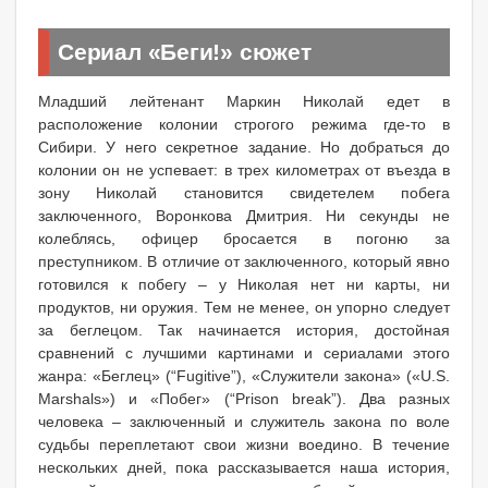
Сериал «Беги!» сюжет
Младший лейтенант Маркин Николай едет в
расположение колонии строгого режима где-то в
Сибири. У него секретное задание. Но добраться до
колонии он не успевает: в трех километрах от въезда в
зону Николай становится свидетелем побега
заключенного, Воронкова Дмитрия. Ни секунды не
колеблясь, офицер бросается в погоню за
преступником. В отличие от заключенного, который явно
готовился к побегу – у Николая нет ни карты, ни
продуктов, ни оружия. Тем не менее, он упорно следует
за беглецом. Так начинается история, достойная
сравнений с лучшими картинами и сериалами этого
жанра: «Беглец» (“Fugitive”), «Служители закона» («U.S.
Marshals») и «Побег» (“Prison break”). Два разных
человека – заключенный и служитель закона по воле
судьбы переплетают свои жизни воедино. В течение
нескольких дней, пока рассказывается наша история,