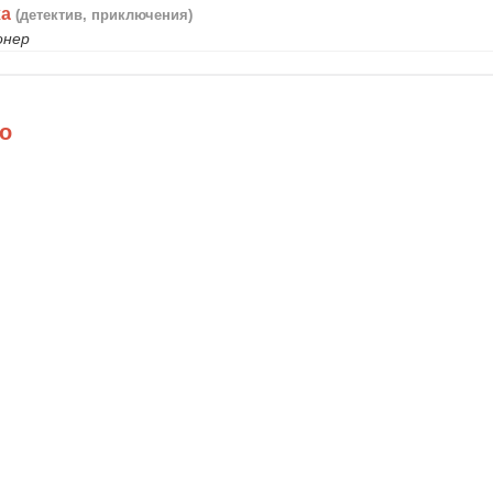
ха
(детектив, приключения)
онер
о