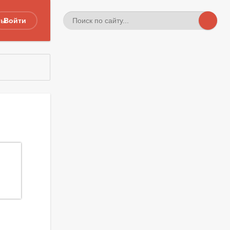
ты
Войти