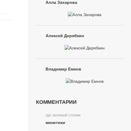
Алла Захарова
Алексей Дерябкин
Владимир Емнов
КОММЕНТАРИИ
где зеленый слоник
минетики