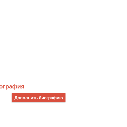
иография
Дополнить биографию