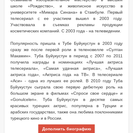
школе «Рождество», и живописное искусство в
университете «Мимара Синана» в Стамбуле. Первый
телесериал с ее участием вышел в 2003 году.
Участвовала в съемках рекламы продукции
косметических компаний. С 2003 года - на телевидении.
Популярность пришла к Тубе Буйукустун в 2003 году
сразу же после первой роли в теленовелле «Султан
Макамин». Туба Буйукустун в период с 2007 по 2011
получила награды в номинациях «Лучшая актриса
телесериала», «Самая удачная актриса», «Лучшая
актриса года», «Актриса года на ТВ». В телесериале
«Аси» - одна из лучших ее ролей. В 2010 году Туба
Буйукустун сыграла свою первую дебютную роль на
большом экране в фильмах «Спроси свое сердце» и
«Gonulcelen». Туба Буйукустун в десятке самых
красивых турецких актрис, популярна в Турции и
арабских государствах, также она любима поклонниками
турецкого кино и в России.
Дополнить биографию