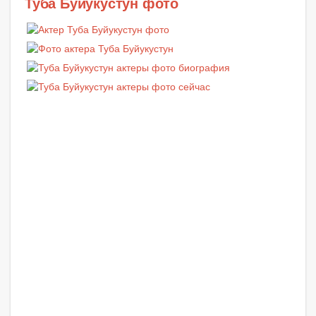
Туба Буйукустун фото