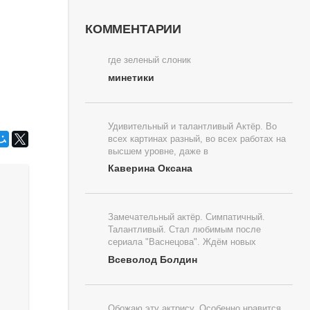
КОММЕНТАРИИ
где зеленый слоник
минетики
Удивительный и талантливый Актёр. Во
всех картинах разный, во всех работах на
высшем уровне, даже в
Каверина Оксана
Замечательный актёр. Симпатичный.
Талантливый. Стал любимым после
сериала "Васнецова". Ждём новых
Всеволод Болдин
Обожаю эту актрису. Особенно нравится