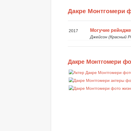
Дакре Монтгомери 
Могучие рейндж
2017
Джейсон (Красный Р
Дакре Монтгомери ф