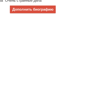
ра "Очень странные дела"
Дополнить биографию