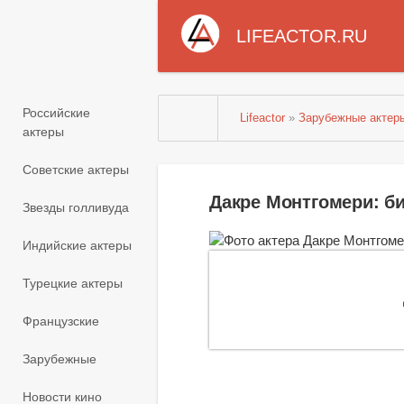
LIFEACTOR.RU
Российские
Lifeactor
»
Зарубежные актер
актеры
Советские актеры
Дакре Монтгомери: б
Звезды голливуда
Индийские актеры
Турецкие актеры
Французские
Зарубежные
Новости кино