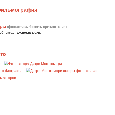
фильмография
еры
(фантастика, боевик, приключения)
ейнджер)
главная роль
ото