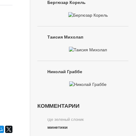
Бергюзар Корель
Таисия Михолап
Николай Граббе
КОММЕНТАРИИ
где зеленый слоник
минетики