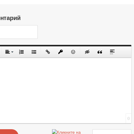
ентарий
0