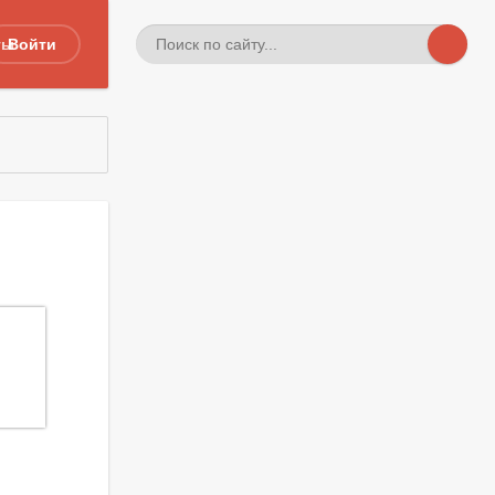
ты
Войти