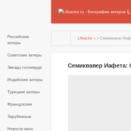
L
Российские
Lifeactor
» » Семиквавер Иаф
актеры
Советские актеры
Семиквавер Иафета: 
Звезды голливуда
Индийские актеры
Турецкие актеры
Французские
Зарубежные
Новости кино