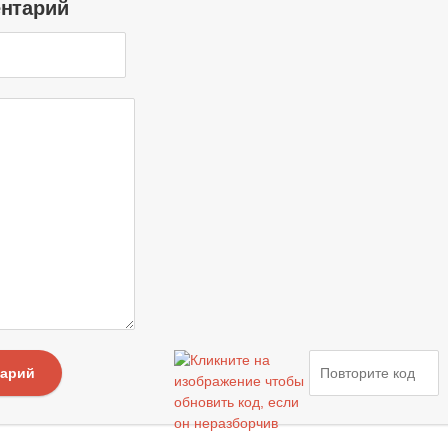
ентарий
тарий