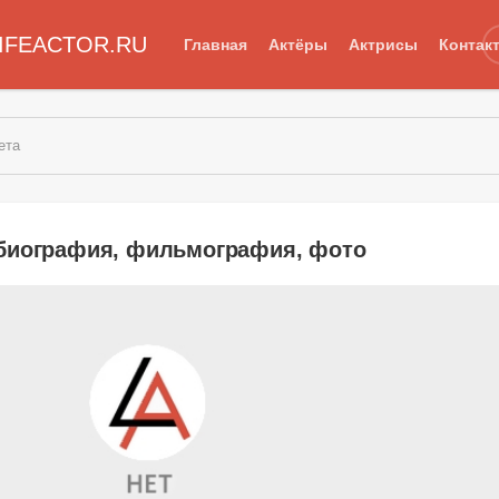
IFEACTOR.RU
Главная
Актёры
Актрисы
Контак
ета
биография, фильмография, фото