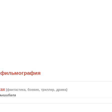
 фильмография
хах
(фантастика, боевик, триллер, драма)
 вышибала