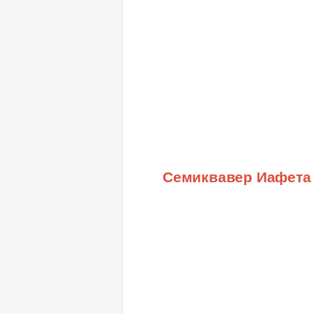
Семиквавер Иафета