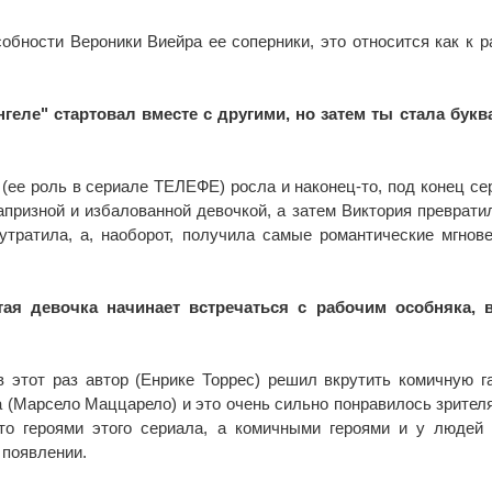
обности Вероники Виейра ее соперники, это относится как к р
нгеле" стартовал вместе с другими, но затем ты стала бук
и (ее роль в сериале ТЕЛЕФЕ) росла и наконец-то, под конец се
призной и избалованной девочкой, а затем Виктория преврати
тратила, а, наоборот, получила самые романтические мгнов
тая девочка начинает встречаться с рабочим особняка, в
 в этот раз автор (Енрике Торрес) решил вкрутить комичную г
 (Марсело Маццарело) и это очень сильно понравилось зрител
то героями этого сериала, а комичными героями и у людей
 появлении.