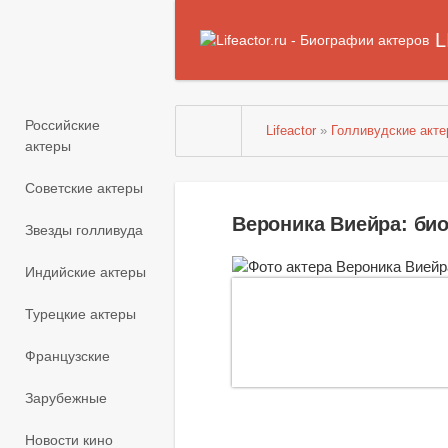
L
Российские
Lifeactor
»
Голливудские акт
актеры
Советские актеры
Вероника Виейра: би
Звезды голливуда
Индийские актеры
Турецкие актеры
Французские
Зарубежные
Новости кино