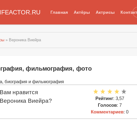
IFEACTOR.RU
Главная
Актёры
Актрисы
Контак
еры
» Вероника Виейра
ография, фильмография, фото
Вам нравится
Рейтинг
: 3,57
Вероника Виейра?
Голосов
: 7
Комментариев
: 0