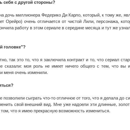
ть себя с другой стороны?
(она дочь миллионера Федерико Ди Карло, который, к тому же, яв
ет Орейро) очень отличается от чистой Лили, персонажа, кото
кончила работу в этом сериале в середине месяца и тут же узнал
ой головке"?
но, так это то, что я заключила контракт и то, что сериал стар
не сказали: моя роль не имеет ничего общего с тем, что вы 
ни меня очень изменили.
иться?
е позволили сыграть что-то отличное от того, что я делала до си
менить свой внешний вид. Мне уже надоели эти длинные, золо
 том, что я имею прекрасную возможность измениться.