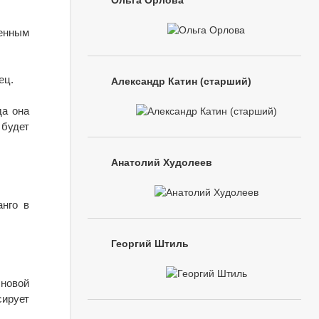
Ольга Орлова
ленным
ец.
Александр Катин (старший)
да она
 будет
Анатолий Худолеев
анго в
Георгий Штиль
 новой
ирует