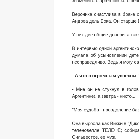
знаменитого аргентинского пев
Вероника счастлива в браке
Андреа дель Бока. Он старше Ве
У них две общие дочери, а так
В интервью одной аргентинско
думала об усыновлении детей
несправедливо. Ведь я могу са
- А что с огромным успехом 
- Мне он не стукнул в голов
Аргентине), а завтра - никто...
"Моя судьба - преодоление ба
Она выросла как Викки в "Дико
теленовелле ТЕЛЕФЕ; собира
Сильвестре, ее муж.