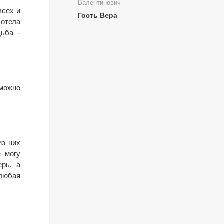
Валентинович
всех и
Гость Вера
хотела
дьба -
зможно
из них
е могу
ерь, а
 любая