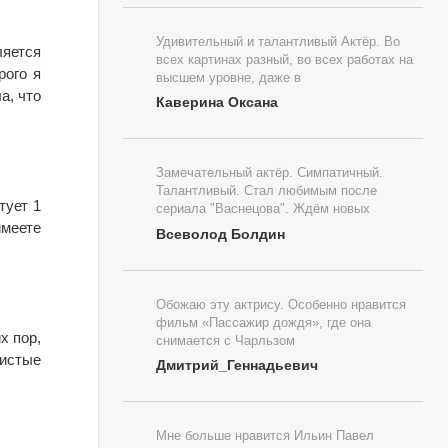
Удивительный и талантливый Актёр. Во
ляется
всех картинах разный, во всех работах на
рого я
высшем уровне, даже в
а, что
Каверина Оксана
Замечательный актёр. Симпатичный.
Талантливый. Стал любимым после
тует 1
сериала "Васнецова". Ждём новых
имеете
Всеволод Болдин
Обожаю эту актрису. Особенно нравится
фильм «Пассажир дождя», где она
х пор,
снимается с Чарльзом
тистые
Дмитрий_Геннадьевич
Мне больше нравится Ильин Павел