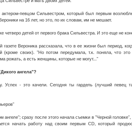
ца Сильвестре и мать двоих детей.
 с актером-певцом Сильвестром, который был первым возлюб
роники на 16 лет, но это, по их словам, им не мешает.
же четверо детей от первого брака Сильвестра. И это еще не кон
й газете Вероника рассказала, что в ее жизни был период, ког
 (кроме своих). "Но потом передумала, т.к. поняла, что это
ма рожать, а есть женщины, которые не могут..."
"Дикого ангела"?
у. Успех - это качели. Сегодня ты гардель (лучший певец т
рьеров"
м ангеле"; сразу после этого начала съемки в "Черной головке",
ется начать работу над своим первым CD, который продюс