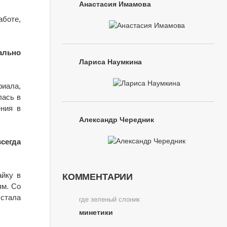
Анастасия Имамова
аботе,
вально
Лариса Наумкина
риала,
лась в
ения в
Александр Чередник
сегда
айку в
КОММЕНТАРИИ
ям. Со
 стала
где зеленый слоник
минетики