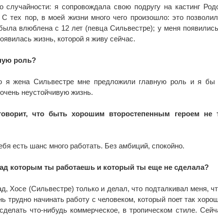
со случайности: я сопровождала свою подругу на кастинг Ро
 С тех пор, в моей жизни много чего произошло: это позволи
 была влюблена с 12 лет (певца Сильвестре); у меня появились
появилась жизнь, которой я живу сейчас.
ную роль?
что я жена Сильвестре мне предложили главную роль и я бы
 очень неустойчивую жизнь.
говорит, что быть хорошим второстепенным героем не т
тебя есть шанс много работать. Без амбиций, спокойно.
 над которым ты работаешь и который ты еще не сделала?
ад, Хосе (Сильвестре) только и делал, что подталкивал меня, ч
ь трудно начинать работу с человеком, который поет так хорош
делать что-нибудь коммерческое, в тропическом стиле. Сей