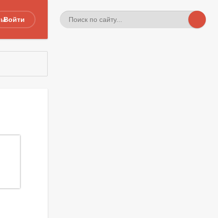
ты
Войти