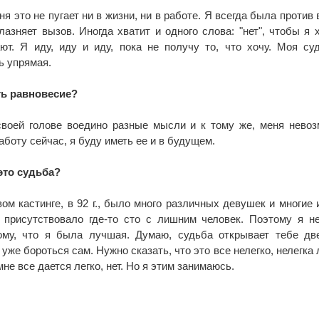
ня это не пугает ни в жизни, ни в работе. Я всегда была против 
азняет вызов. Иногда хватит и одного слова: "нет", чтобы я 
ют. Я иду, иду и иду, пока не получу то, что хочу. Моя су
ь упрямая.
ять равновесие?
своей голове воедино разные мысли и к тому же, меня нево
аботу сейчас, я буду иметь ее и в будущем.
 это судьба?
ом кастинге, в 92 г., было много различных девушек и многие 
 присутствовало где-то сто с лишним человек. Поэтому я н
тому, что я была лучшая. Думаю, судьба открывает тебе дв
уже бороться сам. Нужно сказать, что это все нелегко, нелегка
мне все дается легко, нет. Но я этим занимаюсь.