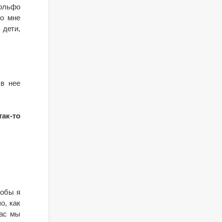
дольфо
ло мне
 дети,
 в нее
ак-то
тобы я
о, как
час мы