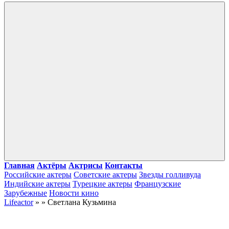
Войти
Главная
Актёры
Актрисы
Контакты
Российские актеры
Советские актеры
Звезды голливуда
Индийские актеры
Турецкие актеры
Французские
Зарубежные
Новости кино
Lifeactor
» » Светлана Кузьмина