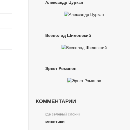
Александр Цуркан
Всеволод Шиловский
Эрнст Романов
КОММЕНТАРИИ
где зеленый слоник
минетики