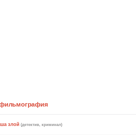
) фильмография
ша злой
(детектив, криминал)