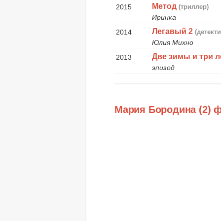
Метод
2015
(триллер)
Иринка
Легавый 2
2014
(детекти
Юлия Михно
Две зимы и три л
2013
эпизод
Мария Бородина (2) 