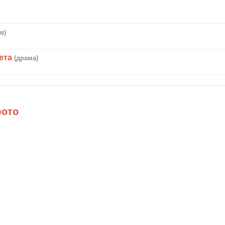
в)
ета
(драма)
фото