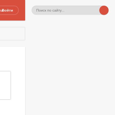
ты
Войти