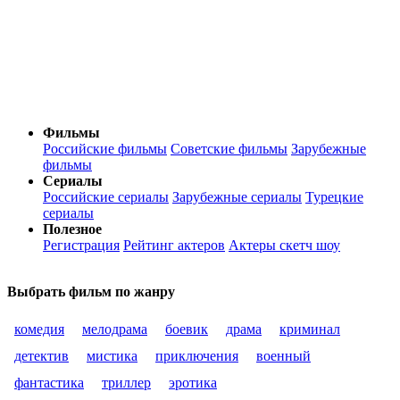
Фильмы
Российские фильмы
Советские фильмы
Зарубежные
фильмы
Сериалы
Российские сериалы
Зарубежные сериалы
Турецкие
сериалы
Полезное
Регистрация
Рейтинг актеров
Актеры скетч шоу
Выбрать фильм по жанру
комедия
мелодрама
боевик
драма
криминал
детектив
мистика
приключения
военный
фантастика
триллер
эротика