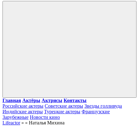
Войти
Главная
Актёры
Актрисы
Контакты
Российские актеры
Советские актеры
Звезды голливуда
Индийские актеры
Турецкие актеры
Французские
Зарубежные
Новости кино
Lifeactor
» » Наталья Михина