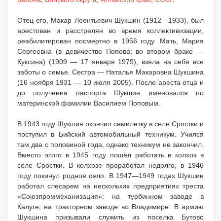
Отец его, Макар Леонтьевич Шукшин (1912—1933), был
арестован и расстрелян во время коллективизации,
реабилитирован посмертно в 1956 году. Мать, Мария
Сергеевна (в девичестве Попова; во втором браке —
Куксина) (1909 — 17 января 1979), взяла на себя все
заботы о семье. Сестра — Наталья Макаровна Шукшина
(16 ноября 1931 — 10 июля 2005). После ареста отца и
до получения паспорта Шукшин именовался по
материнской фамилии Василием Поповым.
В 1943 году Шукшин окончил семилетку в селе Сростки и
поступил в Бийский автомобильный техникум. Учился
там два с половиной года, однако техникум не закончил.
Вместо этого в 1945 году пошёл работать в колхоз в
селе Сростки. В колхозе проработал недолго, в 1946
году покинул родное село. В 1947—1949 годах Шукшин
работал слесарем на нескольких предприятиях треста
«Союзпроммеханизация»: на турбинном заводе в
Калуге, на тракторном заводе во Владимире. В армию
Шукшина призывали служить из поселка Бутово