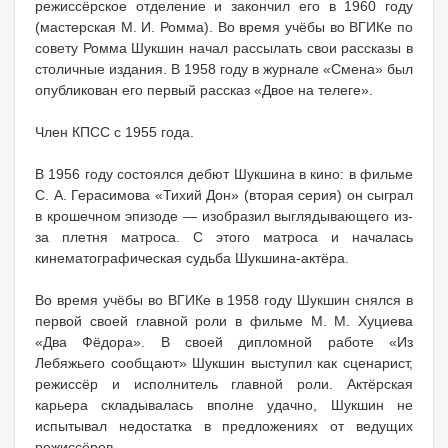
режиссёрское отделение и закончил его в 1960 году
(мастерская М. И. Ромма). Во время учёбы во ВГИКе по
совету Ромма Шукшин начал рассылать свои рассказы в
столичные издания. В 1958 году в журнале «Смена» был
опубликован его первый рассказ «Двое на телеге».
Член КПСС с 1955 года.
В 1956 году состоялся дебют Шукшина в кино: в фильме
С. А. Герасимова «Тихий Дон» (вторая серия) он сыграл
в крошечном эпизоде — изобразил выглядывающего из-
за плетня матроса. С этого матроса и началась
кинематографическая судьба Шукшина-актёра.
Во время учёбы во ВГИКе в 1958 году Шукшин снялся в
первой своей главной роли в фильме М. М. Хуциева
«Два Фёдора». В своей дипломной работе «Из
Лебяжьего сообщают» Шукшин выступил как сценарист,
режиссёр и исполнитель главной роли. Актёрская
карьера складывалась вполне удачно, Шукшин не
испытывал недостатка в предложениях от ведущих
режиссёров.