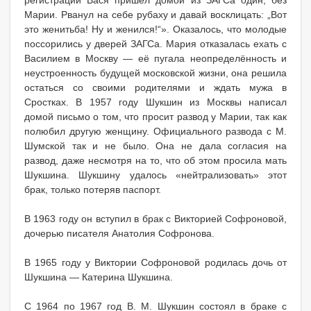
Марии. Рванул на себе рубаху и давай восклицать: „Вот
это женитьба! Ну и женился!“». Оказалось, что молодые
поссорились у дверей ЗАГСа. Мария отказалась ехать с
Василием в Москву — её пугала неопределённость и
неустроенность будущей московской жизни, она решила
остаться со своими родителями и ждать мужа в
Сростках. В 1957 году Шукшин из Москвы написал
домой письмо о том, что просит развод у Марии, так как
полюбил другую женщину. Официального развода с М.
Шумской так и не было. Она не дала согласия на
развод, даже несмотря на то, что об этом просила мать
Шукшина. Шукшину удалось «нейтрализовать» этот
брак, только потеряв паспорт.
В 1963 году он вступил в брак с Викторией Софроновой,
дочерью писателя Анатолия Софронова.
В 1965 году у Виктории Софроновой родилась дочь от
Шукшина — Катерина Шукшина.
С 1964 по 1967 год В. М. Шукшин состоял в браке с