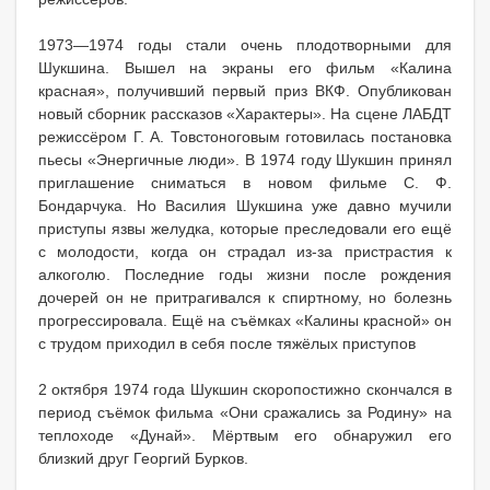
1973—1974 годы стали очень плодотворными для
Шукшина. Вышел на экраны его фильм «Калина
красная», получивший первый приз ВКФ. Опубликован
новый сборник рассказов «Характеры». На сцене ЛАБДТ
режиссёром Г. А. Товстоноговым готовилась постановка
пьесы «Энергичные люди». В 1974 году Шукшин принял
приглашение сниматься в новом фильме С. Ф.
Бондарчука. Но Василия Шукшина уже давно мучили
приступы язвы желудка, которые преследовали его ещё
с молодости, когда он страдал из-за пристрастия к
алкоголю. Последние годы жизни после рождения
дочерей он не притрагивался к спиртному, но болезнь
прогрессировала. Ещё на съёмках «Калины красной» он
с трудом приходил в себя после тяжёлых приступов
2 октября 1974 года Шукшин скоропостижно скончался в
период съёмок фильма «Они сражались за Родину» на
теплоходе «Дунай». Мёртвым его обнаружил его
близкий друг Георгий Бурков.