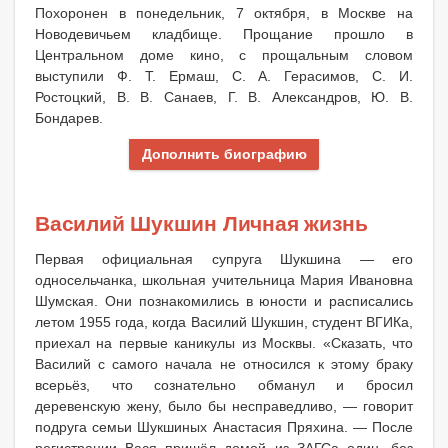
Похоронен в понедельник, 7 октября, в Москве на
Новодевичьем кладбище. Прощание прошло в
Центральном доме кино, с прощальным словом
выступили Ф. Т. Ермаш, С. А. Герасимов, С. И.
Ростоцкий, В. В. Санаев, Г. В. Александров, Ю. В.
Бондарев.
Дополнить биографию
Василий Шукшин Личная жизнь
Первая официальная супруга Шукшина — его
односельчанка, школьная учительница Мария Ивановна
Шумская. Они познакомились в юности и расписались
летом 1955 года, когда Василий Шукшин, студент ВГИКа,
приехал на первые каникулы из Москвы. «Сказать, что
Василий с самого начала не относился к этому браку
всерьёз, что сознательно обманул и бросил
деревенскую жену, было бы несправедливо, — говорит
подруга семьи Шукшиных Анастасия Пряхина. — После
регистрации Вася пришёл домой из ЗАГСа один, без